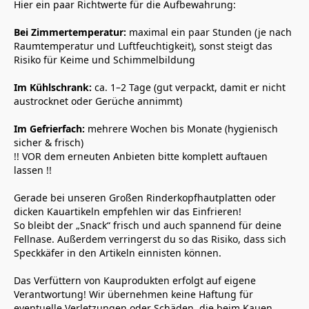
Hier ein paar Richtwerte für die Aufbewahrung:
Bei Zimmertemperatur: 
maximal ein paar Stunden (je nach 
Raumtemperatur und Luftfeuchtigkeit), sonst steigt das 
Risiko für Keime und Schimmelbildung
Im Kühlschrank:
 ca. 1–2 Tage (gut verpackt, damit er nicht 
austrocknet oder Gerüche annimmt)
Im Gefrierfach:
 mehrere Wochen bis Monate (hygienisch 
sicher & frisch) 
!! VOR dem erneuten Anbieten bitte komplett auftauen 
lassen !!
Gerade bei unseren Großen Rinderkopfhautplatten oder 
dicken Kauartikeln empfehlen wir das Einfrieren!
So bleibt der „Snack“ frisch und auch spannend für deine 
Fellnase. Außerdem verringerst du so das Risiko, dass sich 
Speckkäfer in den Artikeln einnisten können.
Das Verfüttern von Kauprodukten erfolgt auf eigene 
Verantwortung! Wir übernehmen keine Haftung für 
eventuelle Verletzungen oder Schäden, die beim Kauen 